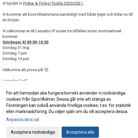
Vi bjuder in
Pojkar & Flickor födda 2020/2021.
Vi kommer att köra tillsammans/samtidigt med både tjejer och killar nu till
en början.
Vi välkomnar er till Lessebo IP under tre tillfällen innan sommarlovet
kommer:
Söndagar kl 09:30-10:30
Söndag 31 maj
Söndag 7 juni
Söndag 14 juni
Välkomna att prova på! 😊
Lessebo GoIF
Ungdomssektionen
För att hemsidan ska fungera korrekt använder vi nödvändiga
cookies från SportAdmin. Dessa går inte att stänga av.
Fler nyheter >>
Föreningen kan också använda frivilliga cookies, t.ex. för statistik
eller marknadsföring. Du väljer själv om du vill acceptera dessa.
Anpassa dina val
Cookie-inställningar
Gå till Webbversion
Acceptera nödvändiga
Acceptera alla