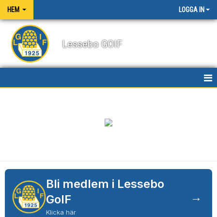
HEM
LOGGA IN
Lessebo GOIF
HEM
NYHETER
OM KLUBBEN
KALENDER
BILDGALLERI
Bli medlem i Lessebo
→
GoIF
DOKUMENT
Klicka här