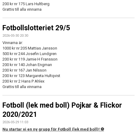
200 kr nr 175 Lars Hultberg
Grattis till alla vinnarna
Fotbollslotteriet 29/5
2026-05-30 20:30
Vinnarna är:
1000 kr nr 205 Mattias Jansson
500 kr nr 244 Josefin Lundgren
200 kr nr 119 Jamie H Fransson
200 kr nr 140 Johan Engman
200 kr nr 167 Jan Nilsson
200 kr nr 123 Margareta Hultqvist
200 kr nr 2 Hans P Ahlex
Grattis till alla vinnarna
Fotboll (lek med boll) Pojkar & Flickor
2020/2021
2026-05-29 11:03
Nu startar vi en ny grupp för Fotboll (lek med boll)! ⚽️