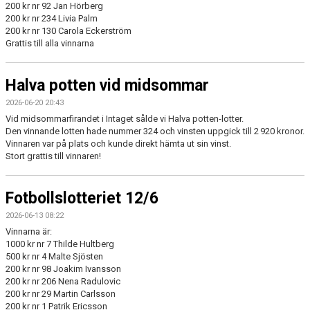
200 kr nr 92 Jan Hörberg
200 kr nr 234 Livia Palm
200 kr nr 130 Carola Eckerström
Grattis till alla vinnarna
Halva potten vid midsommar
2026-06-20 20:43
Vid midsommarfirandet i Intaget sålde vi Halva potten-lotter.
Den vinnande lotten hade nummer 324 och vinsten uppgick till 2 920 kronor.
Vinnaren var på plats och kunde direkt hämta ut sin vinst.
Stort grattis till vinnaren!
Fotbollslotteriet 12/6
2026-06-13 08:22
Vinnarna är:
1000 kr nr 7 Thilde Hultberg
500 kr nr 4 Malte Sjösten
200 kr nr 98 Joakim Ivansson
200 kr nr 206 Nena Radulovic
200 kr nr 29 Martin Carlsson
200 kr nr 1 Patrik Ericsson