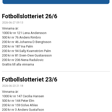
MATCHER
MEDLEMSKAP
Fotbollslotteriet 26/6
2026-06-27 09:13
KONTAKT
Vinnarna är:
1000 kr nr 121 Lena Andersson
500 kr nr 76 Anders Rimbro
200 kr nr 46 Johanna D Bengtsson
200 kr nr 187 Ina Palm
200 kr nr 94 Sally Kvarnström Palm
200 kr nr 81 Sven-Owe Gustavsson
200 kr nr 206 Nena Radulovic
Grattis till alla vinnarna
Fotbollslotteriet 23/6
2026-06-23 21:18
Vinnarna är:
1000 kr nr 147 Cecilia Hansen
500 kr nr 144 Peter Elm
200 kr nr 159 Sölve Ahlex
200 kr nr 3 Anders Gustafson