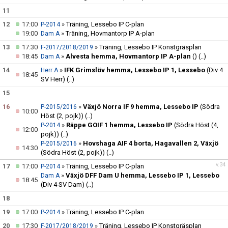
11
12
17:00
»
Träning, Lessebo IP C-plan
P-2014
19:00
»
Träning, Hovmantorp IP A-plan
Dam A
13
17:30
»
Träning, Lessebo IP Konstgräsplan
F-2017/2018/2019
18:45
»
Alvesta hemma, Hovmantorp IP A-plan
()
(..)
Dam A
14
»
IFK Grimslöv hemma, Lessebo IP 1, Lessebo
(Div 4
Herr A
18:45
SV Herr)
(..)
15
16
»
Växjö Norra IF 9 hemma, Lessebo IP
(Södra
P-2015/2016
10:00
Höst (2, pojk))
(..)
»
Räppe GOIF 1 hemma, Lessebo IP
(Södra Höst (4,
P-2014
12:00
pojk))
(..)
»
Hovshaga AIF 4 borta, Hagavallen 2, Växjö
P-2015/2016
14:30
(Södra Höst (2, pojk))
(..)
v.34
17
17:00
»
Träning, Lessebo IP C-plan
P-2014
»
Växjö DFF Dam U hemma, Lessebo IP 1, Lessebo
Dam A
18:45
(Div 4 SV Dam)
(..)
18
19
17:00
»
Träning, Lessebo IP C-plan
P-2014
20
17:30
»
Träning, Lessebo IP Konstgräsplan
F-2017/2018/2019