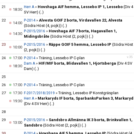
21
»
Hovshaga AIF hemma, Lessebo IP 1, Lessebo
(Div 4
Herr A
18:30
SV Herr)
(..)
22
»
Alvesta GOIF 2 borta, Virdavallen 22, Alvesta
P-2014
14:00
(Södra Höst (4, pojk))
(..)
»
Hovshaga AIF 7 borta, Hagavallen 1,
P-2015/2016
14:30
Midingsbråte
(Södra Höst (2, pojk))
(..)
23
»
Räppe GOIF 5 hemma, Lessebo IP
(Södra Höst
P-2015/2016
10:00
(2, pojk))
(..)
v.35
24
17:00
»
Träning, Lessebo IP C-plan
P-2014
»
HIF/MIF borta, Blidavallen 1, Hjortsberga
(Div 4 SV
Dam A
18:30
Dam)
(..)
25
26
17:00
»
Träning, Lessebo IP C-plan
P-2014
27
17:30
»
Träning, Lessebo IP Konstgräsplan
F-2017/2018/2019
»
Markaryds IF borta, SparbanksParken 3, Markaryd
Herr A
19:30
(Div 4 SV Herr)
(..)
28
29
»
Sandsbro Allmänna IK 3 borta, Brinkvallen 1,
P-2015/2016
13:00
Sandsbro
(Södra Höst (2, pojk))
(..)
30
»
Hovshaga AIF 5 hemma, Lessebo IP
(Södra Höst (4,
P-2014