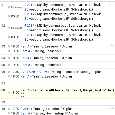
MATCHER
v.31
01
»
Mjällby sommarcup , Strandvallen i Hällevik,
P-2014
Flera dagar
Sölvesborg samt Hörvikens IF i Sölvesborg
(..)
MEDLEMSKAP
»
Mjällby sommarcup , Strandvallen i Hällevik,
P-2014
00:00
Sölvesborg samt Hörvikens IF i Sölvesborg
(..)
KONTAKT
02
»
Mjällby sommarcup , Strandvallen i Hällevik,
P-2014
Flera dagar
Sölvesborg samt Hörvikens IF i Sölvesborg
(..)
»
Mjällby sommarcup , Strandvallen i Hällevik,
P-2014
00:00
Sölvesborg samt Hörvikens IF i Sölvesborg
(..)
v.32
03
18:00
»
Träning, Lessebo IP A-plan
Herr A
19:00
»
Träning, Lessebo IP
Dam A
04
18:00
»
Träning, Lessebo IP A-plan
Herr A
05
19:00
»
Träning, Lessebo IP
Dam A
06
17:30
»
Träning, Lessebo IP Konstgräsplan
F-2017/2018/2019
18:00
»
Träning, Lessebo IP A-plan
Herr A
07
08
»
Sandsbro AIK borta, Sandavi 1, Växjö
(Div 4 SV Herr)
Herr A
13:00
(..)
09
v.33
10
17:00
»
Träning, Lessebo IP C-plan
P-2014
19:00
»
Träning, Hovmantorp IP A-plan
Dam A