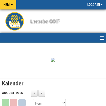
HEM
LOGGA IN
Lessebo GOIF
HEM
NYHETER
OM KLUBBEN
KALENDER
Kalender
BILDGALLERI
AUGUSTI 2026
DOKUMENT