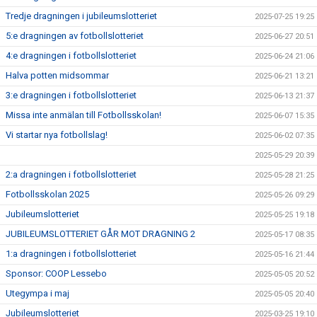
Tredje dragningen i jubileumslotteriet
2025-07-25 19:25
5:e dragningen av fotbollslotteriet
2025-06-27 20:51
4:e dragningen i fotbollslotteriet
2025-06-24 21:06
Halva potten midsommar
2025-06-21 13:21
3:e dragningen i fotbollslotteriet
2025-06-13 21:37
Missa inte anmälan till Fotbollsskolan!
2025-06-07 15:35
Vi startar nya fotbollslag!
2025-06-02 07:35
2025-05-29 20:39
2:a dragningen i fotbollslotteriet
2025-05-28 21:25
Fotbollsskolan 2025
2025-05-26 09:29
Jubileumslotteriet
2025-05-25 19:18
JUBILEUMSLOTTERIET GÅR MOT DRAGNING 2
2025-05-17 08:35
1:a dragningen i fotbollslotteriet
2025-05-16 21:44
Sponsor: COOP Lessebo
2025-05-05 20:52
Utegympa i maj
2025-05-05 20:40
Jubileumslotteriet
2025-03-25 19:10