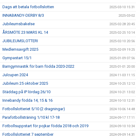
Dags att betala fotbollslotten
2025-03-10 15:31
INNABANDY-DERBY 8/3
2025-03-02
Jubileumsbakelse
2025-02-28 20:45
ÅRSMÖTE 23 MARS KL 14
2025-02-25 10:14
JUBILEUMSLOTTERI
2025-02-10 20:56
Medlemsavgift 2025
2025-02-09 19:25
Gympastart 15/1
2025-01-09 07:56
Barngymnastik för barn födda 2020-2022
2025-01-01 20:00
Julcupen 2024
2024-11-03 11:15
Jubileum 25 oktober 2025
2024-10-25 12:12
Städdag på IP lördag 26/10
2024-10-21 13:02
Innebandy födda 14, 15 & 16
2024-10-10 12:31
Fotbollslotteriet 5/10 (2 dragningar)
2024-10-06 14:48
Parafotbollsträning 1/10 kl 17-18
2024-09-17 17:11
Fotbollsuppstart för pojkar födda 2018 och 2019
2024-09-10 10:34
Fotbollslotteriet 7 september
2024-09-09 14:31