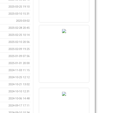
2025-03-25 19:10
2025-03-10 15:31
2025-03-02
2025-02-28 20:45
2025-02-25 10:14
2025-02-10 20:56
2025-02-09 19:25
2025-01-09 07:56
2025-01-01 20:00
2024-11-03 11:15
2024-10-25 12:12
2024-10-21 13:02
2024-10-10 12:31
2024-10-06 14:48
2024-09-17 17:11
2024-09-10 10:34