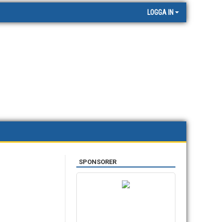
LOGGA IN
SPONSORER