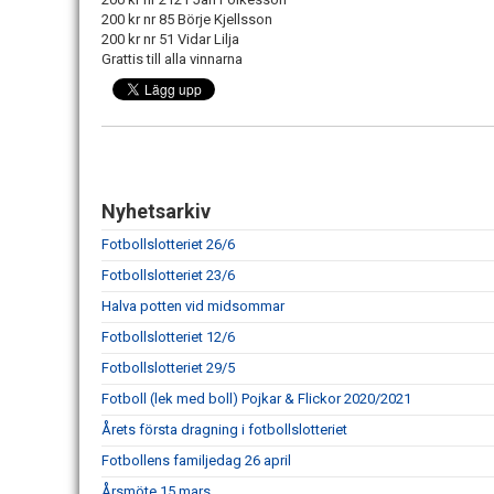
200 kr nr 85 Börje Kjellsson
200 kr nr 51 Vidar Lilja
Grattis till alla vinnarna
Nyhetsarkiv
Fotbollslotteriet 26/6
Fotbollslotteriet 23/6
Halva potten vid midsommar
Fotbollslotteriet 12/6
Fotbollslotteriet 29/5
Fotboll (lek med boll) Pojkar & Flickor 2020/2021
Årets första dragning i fotbollslotteriet
Fotbollens familjedag 26 april
Årsmöte 15 mars