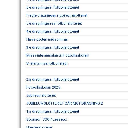
6.e dragningen i fotbollslotteriet
Tredje dragningen i jubileumslotteriet
5:e dragningen av fotbollslotteriet
4:e dragningen i fotbollslotteriet
Halva potten midsommar
3:e dragningen i fotbollslotteriet
Missa inte anmälan till Fotbollsskolan!
Vi startar nya fotbollslag!
2:a dragningen i fotbollslotteriet
Fotbollsskolan 2025
Jubileumslotteriet
JUBILEUMSLOTTERIET GÅR MOT DRAGNING 2
1:a dragningen i fotbollslotteriet
Sponsor: COOP Lessebo
Utegympa i maj