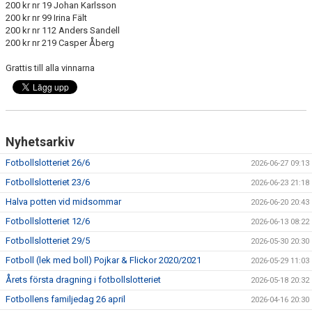
200 kr nr 19 Johan Karlsson
MATCHER
200 kr nr 99 Irina Fält
200 kr nr 112 Anders Sandell
MEDLEMSKAP
200 kr nr 219 Casper Åberg
KONTAKT
Grattis till alla vinnarna
Nyhetsarkiv
Fotbollslotteriet 26/6
2026-06-27 09:13
Fotbollslotteriet 23/6
2026-06-23 21:18
Halva potten vid midsommar
2026-06-20 20:43
Fotbollslotteriet 12/6
2026-06-13 08:22
Fotbollslotteriet 29/5
2026-05-30 20:30
Fotboll (lek med boll) Pojkar & Flickor 2020/2021
2026-05-29 11:03
Årets första dragning i fotbollslotteriet
2026-05-18 20:32
Fotbollens familjedag 26 april
2026-04-16 20:30