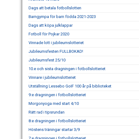
Dags att betala fotbollslotten
Barngympa för barn födda 2021-2023
Dags att köpa julklappar
Fotboll för Pojkar 2020
Vinnade lott i jubileumslotteriet
Jubileumsfesten FULLBOKAD!
Jubileumsfest 25/10
10.e och sista dragningen i fotbollslotteriet
Vinnare i jubileumslotteriet
Utställning Lessebo GoIF 100 år på biblioteket
9:e dragningen i fotbollslotteriet
Morgonyoga med start 4/10
Rätt rad i tipsrundan
8:e dragningen i fotbollslotteriet
Höstens träningar startar 3/9
7:e dragningen i fotbollslotteriet