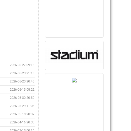
2026-06-27 09:13
2026-06-23 21:18
2026-06-20 20:43
2026-06-13 08:22
2026-05-30 20:30
2026-05-29 11:03
2026-05-18 20:32
2026-04-16 20:30
2026-03-13 00:10