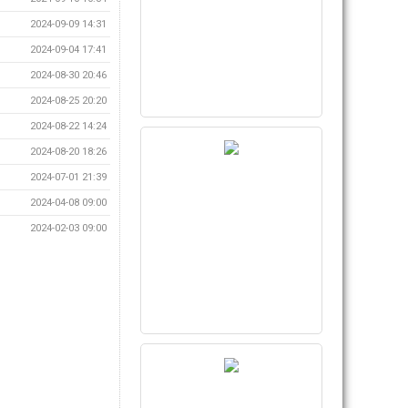
2024-09-09 14:31
2024-09-04 17:41
2024-08-30 20:46
2024-08-25 20:20
2024-08-22 14:24
2024-08-20 18:26
2024-07-01 21:39
2024-04-08 09:00
2024-02-03 09:00