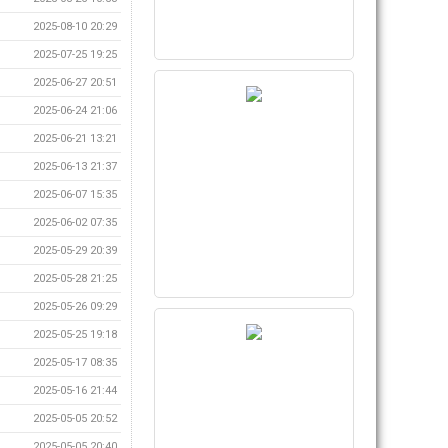
2025-08-10 20:29
2025-07-25 19:25
2025-06-27 20:51
2025-06-24 21:06
2025-06-21 13:21
2025-06-13 21:37
2025-06-07 15:35
2025-06-02 07:35
2025-05-29 20:39
2025-05-28 21:25
2025-05-26 09:29
2025-05-25 19:18
2025-05-17 08:35
2025-05-16 21:44
2025-05-05 20:52
2025-05-05 20:40