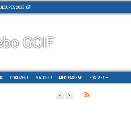
ULCUPEN 2025
ebo GOIF
RI
DOKUMENT
MATCHER
MEDLEMSKAP
KONTAKT
<
>