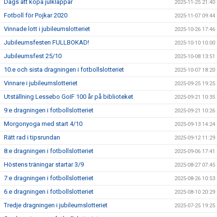
Dags att köpa julklappar
2025-11-25 21:40
Fotboll för Pojkar 2020
2025-11-07 09:44
Vinnade lott i jubileumslotteriet
2025-10-26 17:46
Jubileumsfesten FULLBOKAD!
2025-10-10 10:00
Jubileumsfest 25/10
2025-10-08 13:51
10.e och sista dragningen i fotbollslotteriet
2025-10-07 18:20
Vinnare i jubileumslotteriet
2025-09-25 19:25
Utställning Lessebo GoIF 100 år på biblioteket
2025-09-21 10:35
9:e dragningen i fotbollslotteriet
2025-09-21 10:26
Morgonyoga med start 4/10
2025-09-13 14:24
Rätt rad i tipsrundan
2025-09-12 11:29
8:e dragningen i fotbollslotteriet
2025-09-06 17:41
Höstens träningar startar 3/9
2025-08-27 07:45
7:e dragningen i fotbollslotteriet
2025-08-26 10:53
6.e dragningen i fotbollslotteriet
2025-08-10 20:29
Tredje dragningen i jubileumslotteriet
2025-07-25 19:25