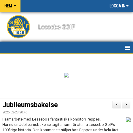
HEM
LOGGA IN
Lessebo GOIF
HEM
NYHETER
OM KLUBBEN
KALENDER
Jubileumsbakelse
<
>
BILDGALLERI
2025-02-28 20:45
I samarbete med Lessebos fantastiska konditori Peppes.
DOKUMENT
Har nu en Jubileumsbakelse tagits fram för att fira Lessebo GoIFs
100åriga historia. Den kommer att säljas hos Peppes under hela året.