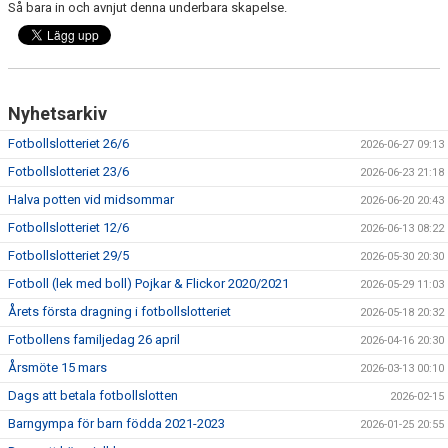
Så bara in och avnjut denna underbara skapelse.
MATCHER
MEDLEMSKAP
KONTAKT
Nyhetsarkiv
Fotbollslotteriet 26/6
2026-06-27 09:13
Fotbollslotteriet 23/6
2026-06-23 21:18
Halva potten vid midsommar
2026-06-20 20:43
Fotbollslotteriet 12/6
2026-06-13 08:22
Fotbollslotteriet 29/5
2026-05-30 20:30
Fotboll (lek med boll) Pojkar & Flickor 2020/2021
2026-05-29 11:03
Årets första dragning i fotbollslotteriet
2026-05-18 20:32
Fotbollens familjedag 26 april
2026-04-16 20:30
Årsmöte 15 mars
2026-03-13 00:10
Dags att betala fotbollslotten
2026-02-15
Barngympa för barn födda 2021-2023
2026-01-25 20:55