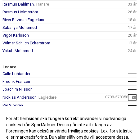
Rasmus Dahlman
, Tränare
33 år
Rasmus Holmström
26 år
River Ritzman Fagerlund
18 år
Sakariya Mohamed
17 år
Vigor Karlsson
20 år
Wilmer Schlich Eckerström
17 år
Yakub Mohamed
24 år
Ledare
Calle Lohtander
Fredrik Franzén
Joachim Nilsson
0708-578358
Nicklas Andersson
, Lagledare
Per Sjögren
För att hemsidan ska fungera korrekt använder vi nödvändiga
cookies från SportAdmin. Dessa går inte att stänga av.
Föreningen kan också använda frivilliga cookies, t.ex. för statistik
eller marknadsföring. Du väljer själv om du vill acceptera dessa.