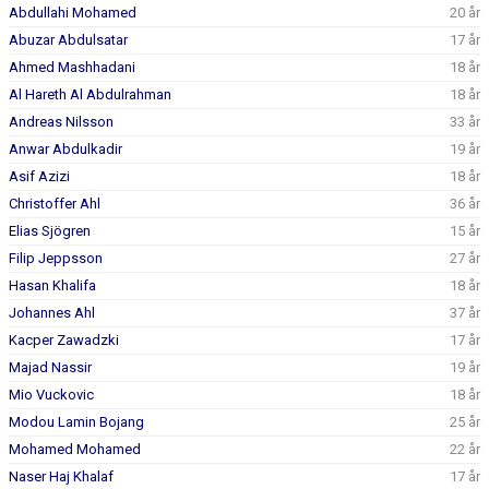
DOKUMENT
Abdullahi Mohamed
20 år
Abuzar Abdulsatar
17 år
KONTAKT
Ahmed Mashhadani
18 år
Al Hareth Al Abdulrahman
18 år
Andreas Nilsson
33 år
Anwar Abdulkadir
19 år
Asif Azizi
18 år
Christoffer Ahl
36 år
Elias Sjögren
15 år
Filip Jeppsson
27 år
Hasan Khalifa
18 år
Johannes Ahl
37 år
Kacper Zawadzki
17 år
Majad Nassir
19 år
Mio Vuckovic
18 år
Modou Lamin Bojang
25 år
Mohamed Mohamed
22 år
Naser Haj Khalaf
17 år