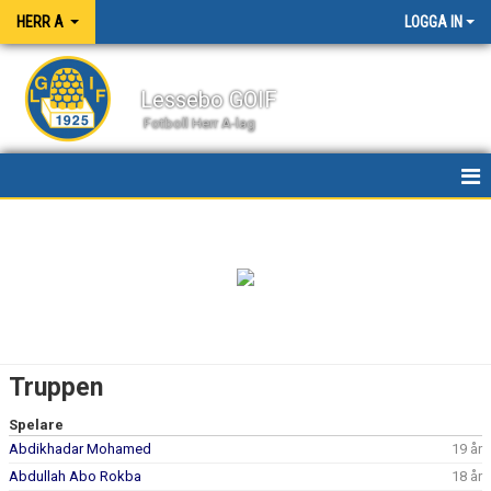
HERR A
LOGGA IN
Lessebo GOIF
Fotboll Herr A-lag
HEM
NYHETER
KALENDER
MATCHER
Truppen
TRUPPEN
Spelare
Abdikhadar Mohamed
19 år
BILDGALLERI
Abdullah Abo Rokba
18 år