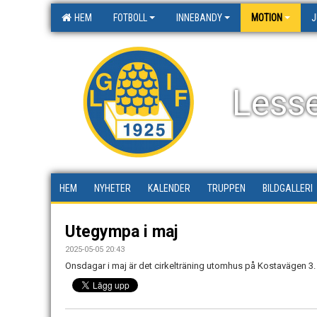
HEM
FOTBOLL
INNEBANDY
MOTION
J
Less
HEM
NYHETER
KALENDER
TRUPPEN
BILDGALLERI
Utegympa i maj
2025-05-05 20:43
Onsdagar i maj är det cirkelträning utomhus på Kostavägen 3.