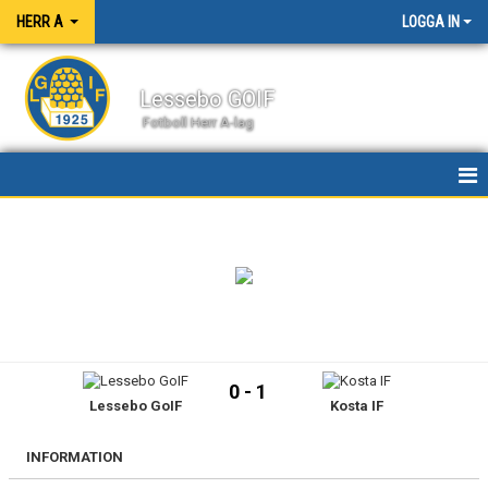
HERR A
LOGGA IN
Lessebo GOIF
Fotboll Herr A-lag
HEM
NYHETER
KALENDER
MATCHER
0 - 1
Lessebo GoIF
Kosta IF
TRUPPEN
BILDGALLERI
INFORMATION