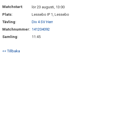
DOKUMENT
Matchstart:
lör 23 augusti, 13:00
Plats:
Lessebo IP 1, Lessebo
KONTAKT
Tävling:
Div 4 SV Herr
Matchnummer:
141204092
Samling:
11:45
<< Tillbaka