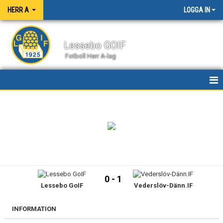
HERR A
LOGGA IN
Lessebo GOIF
Fotboll Herr A-lag
HEM
NYHETER
KALENDER
MATCHER
0 - 1
Lessebo GoIF
Vederslöv-Dänn.IF
TRUPPEN
BILDGALLERI
INFORMATION