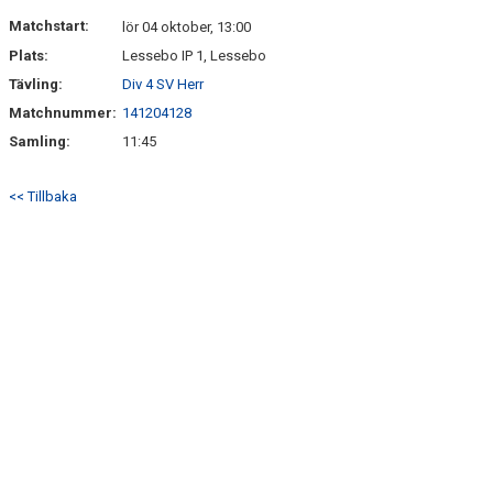
DOKUMENT
Matchstart:
lör 04 oktober, 13:00
Plats:
Lessebo IP 1, Lessebo
KONTAKT
Tävling:
Div 4 SV Herr
Matchnummer:
141204128
Samling:
11:45
<< Tillbaka