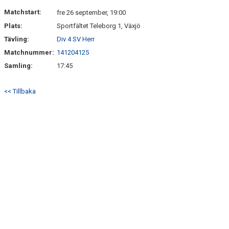
DOKUMENT
Matchstart:
fre 26 september, 19:00
Plats:
Sportfältet Teleborg 1, Växjö
KONTAKT
Tävling:
Div 4 SV Herr
Matchnummer:
141204125
Samling:
17:45
<< Tillbaka