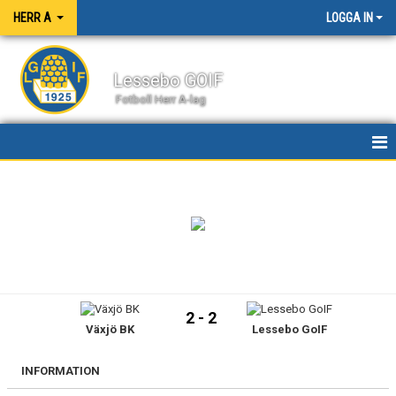
HERR A
LOGGA IN
Lessebo GOIF
Fotboll Herr A-lag
HEM
NYHETER
KALENDER
MATCHER
2 - 2
Växjö BK
Lessebo GoIF
TRUPPEN
BILDGALLERI
INFORMATION