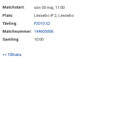
MATCHER
Matchstart:
sön 05 maj, 11:00
Plats:
Lessebo IP 2, Lessebo
MEDLEMSKAP
Tävling:
P2010 S2
KONTAKT
Matchnummer:
144605006
Samling:
10:00
<< Tillbaka