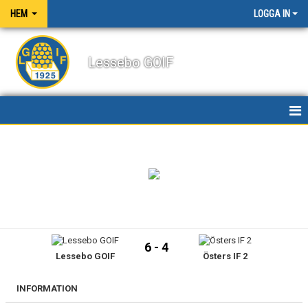
HEM
LOGGA IN
Lessebo GOIF
HEM
NYHETER
OM KLUBBEN
KALENDER
6 - 4
Lessebo GOIF
Östers IF 2
BILDGALLERI
DOKUMENT
INFORMATION