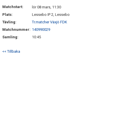
DOKUMENT
Matchstart:
lör 08 mars, 11:30
Plats:
Lessebo IP 2, Lessebo
KONTAKT
Tävling:
Tr.matcher Växjö FDK
Matchnummer:
140990029
Samling:
10:45
<< Tillbaka