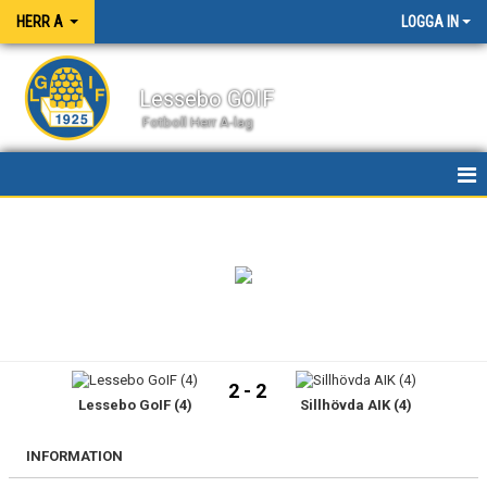
HERR A
LOGGA IN
Lessebo GOIF
Fotboll Herr A-lag
HEM
NYHETER
KALENDER
MATCHER
2 - 2
Lessebo GoIF (4)
Sillhövda AIK (4)
TRUPPEN
BILDGALLERI
INFORMATION