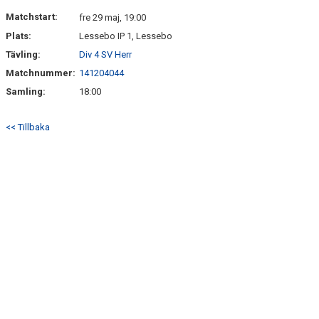
DOKUMENT
Matchstart:
fre 29 maj, 19:00
Plats:
Lessebo IP 1, Lessebo
KONTAKT
Tävling:
Div 4 SV Herr
Matchnummer:
141204044
Samling:
18:00
<< Tillbaka