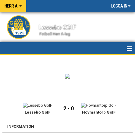
HERR A
LOGGA IN
Lessebo GOIF
Fotboll Herr A-lag
HEM
NYHETER
KALENDER
MATCHER
2 - 0
Lessebo GoIF
Hovmantorp GoIF
TRUPPEN
BILDGALLERI
INFORMATION