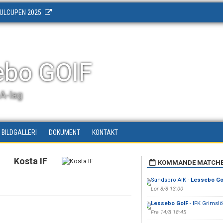
ULCUPEN 2025
ebo GOIF
 A-lag
BILDGALLERI
DOKUMENT
KONTAKT
Kosta IF
KOMMANDE MATCH
Sandsbro AIK -
Lessebo Go
Lör 8/8 13:00
Lessebo GoIF
- IFK Grimslö
Fre 14/8 18:45