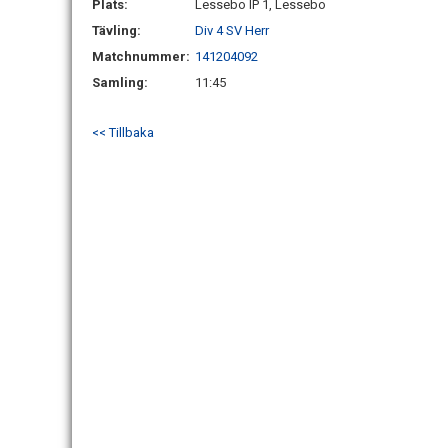
Plats:
Lessebo IP 1, Lessebo
Tävling:
Div 4 SV Herr
Matchnummer:
141204092
Samling:
11:45
<< Tillbaka