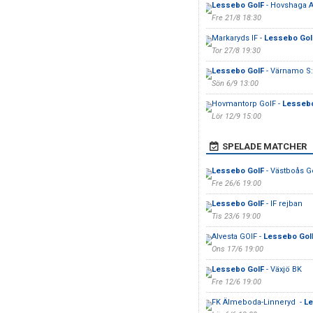
Lessebo GoIF
- Hovshaga 
Fre 21/8 18:30
Markaryds IF -
Lessebo GoI
Tor 27/8 19:30
Lessebo GoIF
- Värnamo S:
Sön 6/9 13:00
Hovmantorp GoIF -
Lessebo
Lör 12/9 15:00
SPELADE MATCHER
Lessebo GoIF
- Västboås G
Fre 26/6 19:00
Lessebo GoIF
- IF rejban
Tis 23/6 19:00
Alvesta GOIF -
Lessebo GoI
Ons 17/6 19:00
Lessebo GoIF
- Växjö BK
Fre 12/6 19:00
FK Älmeboda-Linneryd -
Le