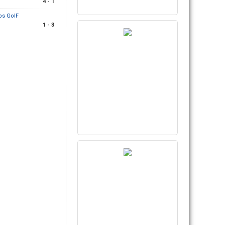
4 - 1
ps GoIF
1 - 3