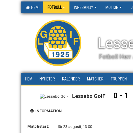
HEM
FOTBOLL
INNEBANDY
MOTION
J
Less
Fotboll Herr
HEM
NYHETER
KALENDER
MATCHER
TRUPPEN
0 - 1
Lessebo GoIF
INFORMATION
Matchstart:
lör 23 augusti, 13:00