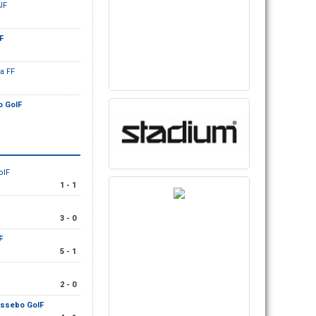
AIF
F
a FF
 GoIF
oIF
1 - 1
3 - 0
F
5 - 1
2 - 0
ssebo GoIF