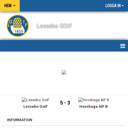
HEM
LOGGA IN
Lessebo GOIF
HEM
NYHETER
OM KLUBBEN
KALENDER
5 - 3
Lessebo GoIF
Hovshaga AIF B
BILDGALLERI
DOKUMENT
INFORMATION