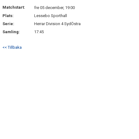
MATCHER
Matchstart:
fre 05 december, 19:00
Plats:
Lessebo Sporthall
MEDLEMSKAP
Serie:
Herrar Division 4 SydÖstra
KONTAKT
Samling:
17:45
<< Tillbaka