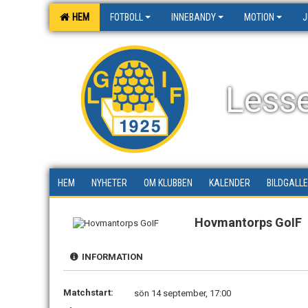
HEM
FOTBOLL
INNEBANDY
MOTION
J
Less
HEM
NYHETER
OM KLUBBEN
KALENDER
BILDGALLE
Hovmantorps GoIF
INFORMATION
Matchstart:
sön 14 september, 17:00