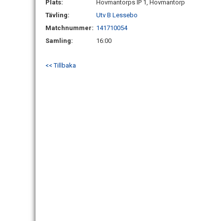
Plats:
Hovmantorps IP 1, Hovmantorp
Tävling:
Utv B Lessebo
Matchnummer:
141710054
Samling:
16:00
<< Tillbaka